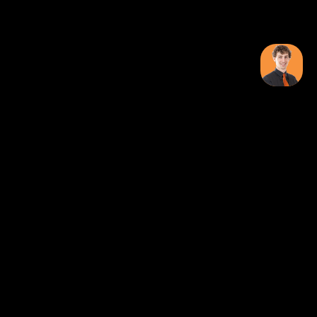
Over ONK Poker
Over Ons
Veelgestelde Vragen