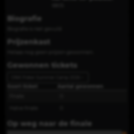
6805
Biografie
Biografie is niet gevuld
Prijzenkast
Helaas nog geen prijzen gewonnen.
Gewonnen tickets
ONK Poker Summer Camp 2026
Soort ticket
Aantal gewonnen
Finale
0
Halve finale
0
Op weg naar de finale