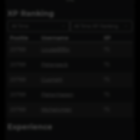
XP Ranking
All Time
All Time
XP Ranking
Positie
Username
XP
20769
LouiseB95x
75
20769
Peterpeck
75
20769
CuongH
75
20769
PieterHagen
75
20769
Michelvmier
75
Experience