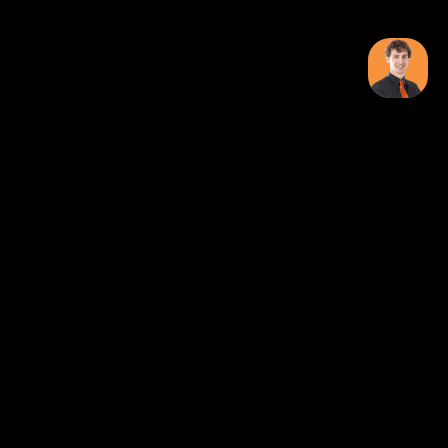
Over ONK Poker
Over Ons
Veelgestelde Vragen
In Contact Komen Met Ons?