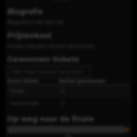
Biografie
Biografie is niet gevuld
Prijzenkast
Helaas nog geen prijzen gewonnen.
Gewonnen tickets
ONK Poker Summer Camp 2026
Soort ticket
Aantal gewonnen
Finale
0
Halve finale
0
Op weg naar de finale
0
%