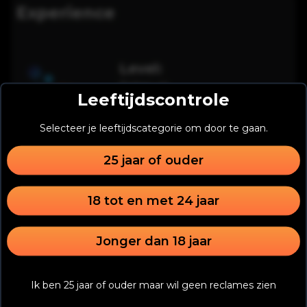
Experience
Level:
Poker vis
Leeftijdscontrole
Volgende level:
Poker debutant
Selecteer je leeftijdscategorie om door te gaan.
25 jaar of ouder
Achievements
18 tot en met 24 jaar
Begin je pokercarrière
Jonger dan 18 jaar
Je hebt een account aangemaakt
1
/
1
Ik ben 25 jaar of ouder maar wil geen reclames zien