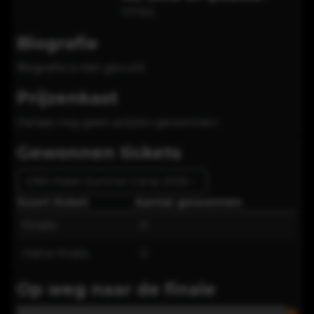
17793
Biografie
Biografie is niet gevuld
Prijzenkast
Helaas nog geen prijzen gewonnen.
Gewonnen tickets
ONK Poker Summer Camp 2026
Soort ticket
Aantal gewonnen
Finale
0
Halve finale
0
Op weg naar de finale