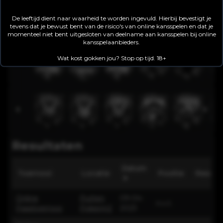
De leeftijd dient naar waarheid te worden ingevuld. Hierbij bevestigt je
tevens dat je bewust bent van de risico's van online kansspelen en dat je
momenteel niet bent uitgesloten van deelname aan kansspelen bij online
kansspelaanbieders.
Wat kost gokken jou? Stop op tijd. 18+
Resultaten
Datum
Toernooi
Locatie
Positie
Resulta
▼
Online
Putten
09-04-
n.v.t.
Paastoernooi
Pokerrrr2
2023