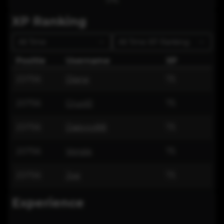
XP Ranking
All Time
All Time
XP Ranking
Positie
Username
XP
20756
Diana
75
20756
Cruci0
75
20756
Daisyxx88
75
20756
Vonzix
75
20756
Joa
75
Experience