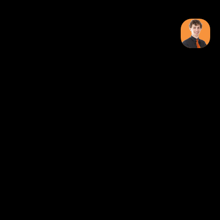
Over ONK Poker
Over Ons
Veelgestelde Vragen
In Contact Komen Met Ons?