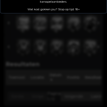
kansspelaanbieders.
Wat kost gokken jou? Stop op tijd. 18+
Resultaten
Datum
Toernooi
Locatie
Positie
Resultaat
▼
Pagina
Eerste
Vorige
Volgende
Laatste
1
/
0