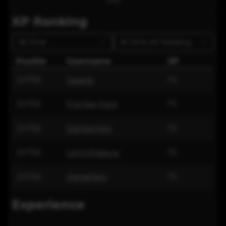
XP Ranking
All Time
All Time
XP Ranking
Positie
Username
XP
20756
Jasarie
75
20756
Frankie Face
75
20756
DamianVos
75
20756
Leroyblaauw
75
20756
Hatseflats
75
Experience