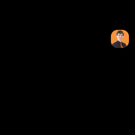
Over ONK Poker