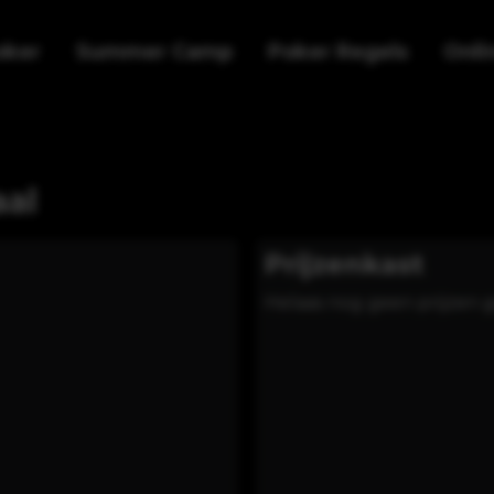
oker
Summer Camp
Poker Regels
Onli
al
Prijzenkast
Helaas nog geen prijzen