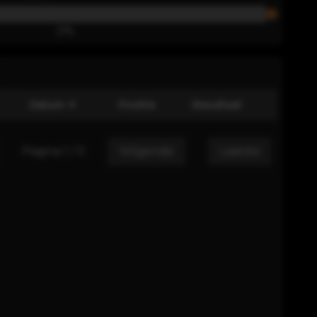
0
%
Datum
▼
Positie
Resultaat
Pagina
1
/
0
Volgende
Laatste