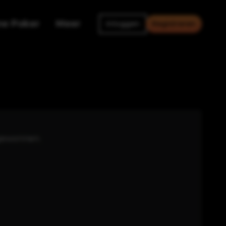
ne Poker
Meer
Inloggen
Registreren
 gewonnen.