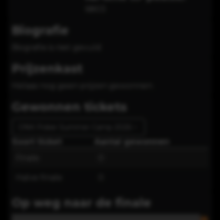
6803
Biografie
Biografie is niet gevuld
Prijzenkast
Helaas nog geen prijzen gewonnen.
Gewonnen tickets
ONK Poker Summer Camp 2026
Soort ticket
Aantal gewonnen
Finale
0
Halve finale
0
Op weg naar de finale