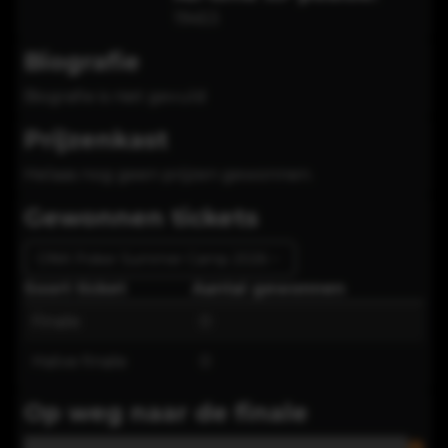
19453
Biografie
Biografie is niet gevuld
Prijzenkast
Helaas nog geen prijzen gewonnen.
Gewonnen tickets
ONK Poker Summer Camp 2026
Soort ticket
Aantal gewonnen
Finale
0
Halve finale
0
Op weg naar de finale