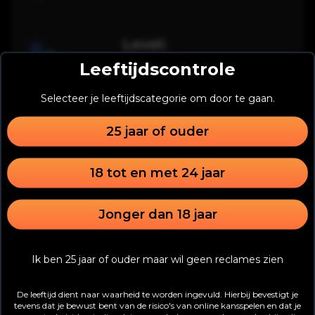
Level:
Poker vis
Leeftijdscontrole
Volgende level:
Selecteer je leeftijdscategorie om door te gaan.
Poker debutant
25 jaar of ouder
Achievements
18 tot en met 24 jaar
Begin je pokercarrière
Jonger dan 18 jaar
Je hebt een account aangemaakt
Ik ben 25 jaar of ouder maar wil geen reclames zien
1
/
1
De leeftijd dient naar waarheid te worden ingevuld. Hierbij bevestigt je
tevens dat je bewust bent van de risico's van online kansspelen en dat je