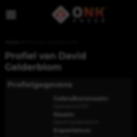
Home
>
Profiel van Davitamon010
Profiel van
David
Gelderblom
Profielgegevens
Gebruikersnaam:
Davitamon010
Naam:
David Gelderblom
Experience: