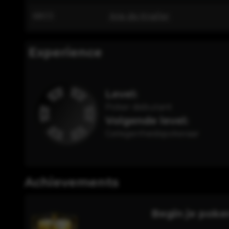
6803
Arie de Knaller
Experience
Level:
Poker debutant
Volgende level:
Gelegenheidspokeraar
Achievements
Begin je poker