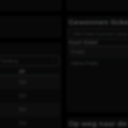
Gewonnen ticke
ONK Poker Summer Camp 
Soort ticket
Finale
 Ranking
Halve finale
XP
150
150
150
Op weg naar de 
150