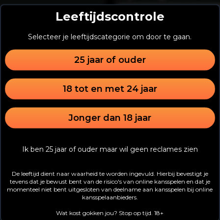
Leeftijdscontrole
150
Selecteer je leeftijdscategorie om door te gaan.
Resultaten
25 jaar of ouder
Toernooi
18 tot en met 24 jaar
Online Pokerkampioenschap
Woubrugge
Jonger dan 18 jaar
Eerste
Vorige
Ik ben 25 jaar of ouder maar wil geen reclames zien
De leeftijd dient naar waarheid te worden ingevuld. Hierbij bevestigt je
tevens dat je bewust bent van de risico's van online kansspelen en dat je
momenteel niet bent uitgesloten van deelname aan kansspelen bij online
kansspelaanbieders.
carrière
Wat kost gokken jou? Stop op tijd. 18+