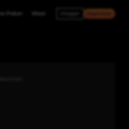
ne Poker
Meer
Inloggen
Registreren
 gewonnen.