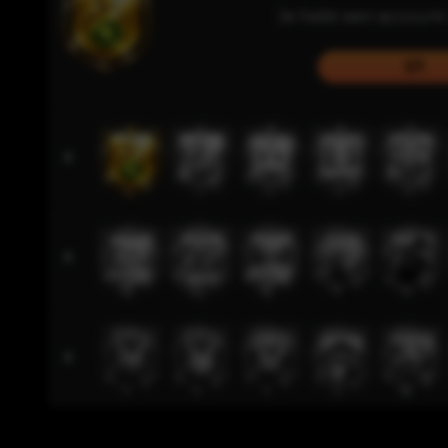
Je hebt een accoun
1
/
1