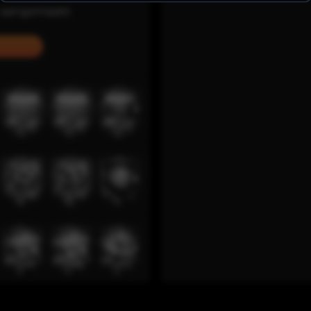
t aangemaakt