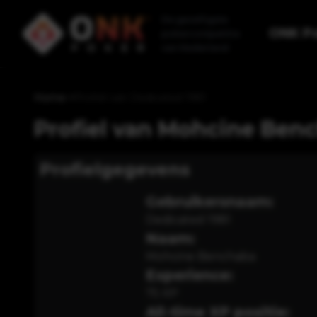
De gezelligste
ONK P
pokercompetitie
van Nederland
Home
>
Profiel van Dedicated 1981
Profiel van
Mohcine Ben
Profielgegevens
Gebruikersnaam:
Dedicated 1981
Naam:
Mohcine Benchaba
Experience:
75
XP
All-time XP positie: