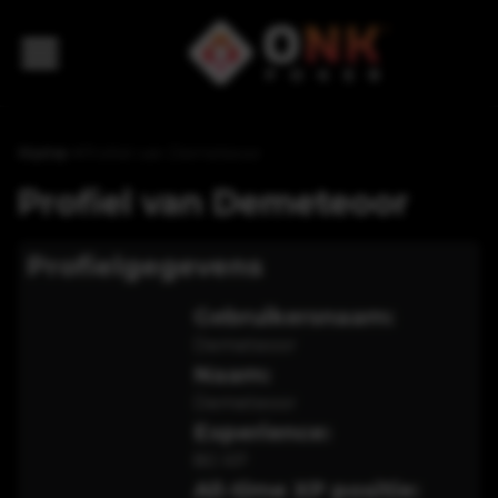
Home
>
Profiel van Demeteoor
Profiel van
Demeteoor
Profielgegevens
Gebruikersnaam:
Demeteoor
Naam:
Demeteoor
Experience:
80
XP
All-time XP positie: