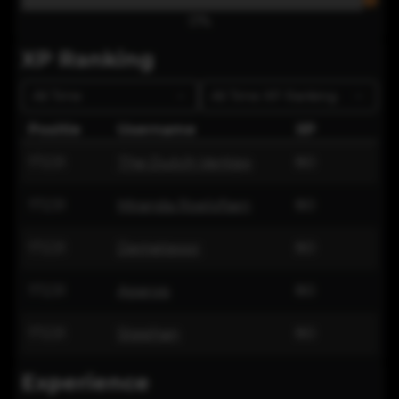
0
%
XP Ranking
All Time
All Time
XP Ranking
Positie
Username
XP
17231
The Dutch Vertigo
80
17231
Miranda Roelofsen
80
17231
Demeteoor
80
17231
Agarop
80
17231
Stephan
80
Experience