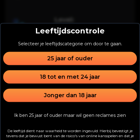
Level:
Poker vis
Leeftijdscontrole
Volgende level:
Selecteer je leeftijdscategorie om door te gaan.
Poker debutant
25 jaar of ouder
Achievements
18 tot en met 24 jaar
Begin je pokercarrière
Jonger dan 18 jaar
Je hebt een account aangemaakt
Ik ben 25 jaar of ouder maar wil geen reclames zien
1
/
1
De leeftijd dient naar waarheid te worden ingevuld. Hierbij bevestigt je
tevens dat je bewust bent van de risico's van online kansspelen en dat je