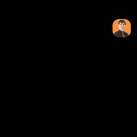
Over ONK Poker
Over Ons
Veelgestelde Vragen