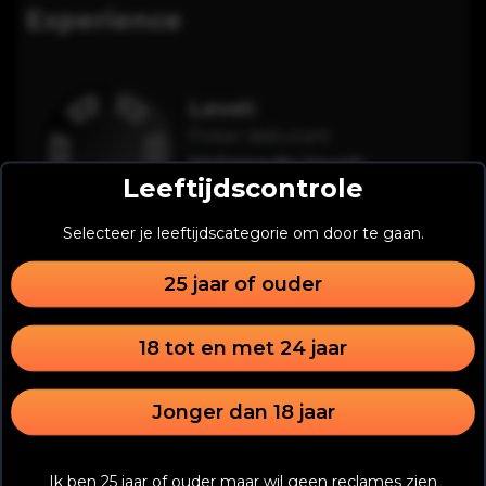
Experience
Level:
Poker debutant
Volgende level:
Leeftijdscontrole
Gelegenheidspokeraar
Selecteer je leeftijdscategorie om door te gaan.
Achievements
25 jaar of ouder
Begin je pokercarrière
18 tot en met 24 jaar
Je hebt een account aangemaakt
Jonger dan 18 jaar
1
/
1
Ik ben 25 jaar of ouder maar wil geen reclames zien