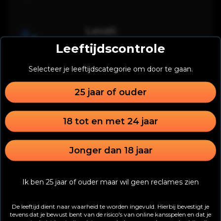
Level:
Poker vis
Leeftijdscontrole
Volgende level:
Selecteer je leeftijdscategorie om door te gaan.
Poker debutant
25 jaar of ouder
Achievements
18 tot en met 24 jaar
Begin je pokercarrière
Jonger dan 18 jaar
Je hebt een account aangemaakt
Ik ben 25 jaar of ouder maar wil geen reclames zien
1
/
1
De leeftijd dient naar waarheid te worden ingevuld. Hierbij bevestigt je
tevens dat je bewust bent van de risico's van online kansspelen en dat je