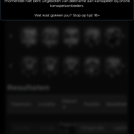
momenteel niet bent uitgesloten van deelname aan kansspelen bij online
kansspelaanbieders.
Wat kost gokken jou? Stop op tijd. 18+
Resultaten
Datum
Toernooi
Locatie
Positie
Resultaat
▼
Pagina
Eerste
Vorige
Volgende
Laatste
1
/
0