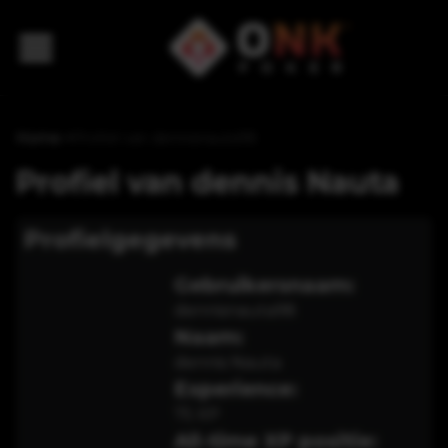
Home
>
Profiel van dennisnauta98
Profiel van
dennis Nauta
Profielgegevens
Gebruikersnaam:
dennisnauta98
Naam:
dennis Nauta
Experience:
75
XP
All-time XP positie: