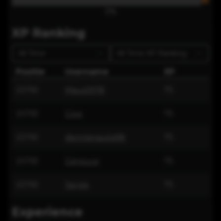
0
%
XP Ranking
All Time
All Time
XP Ranking
Positie
Username
XP
20761
Maus1978
75
20761
Cow
75
20761
dennisnauta98
75
20761
Gersuus
75
20761
Serge
75
Experience