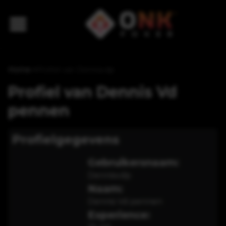
Home
>
Profiel van Dennisvdp
Profiel van
Dennis Vd
pennen
Profielgegevens
Gebruikersnaam:
Dennisvdp
Naam:
Dennis Vd pennen
Experience: