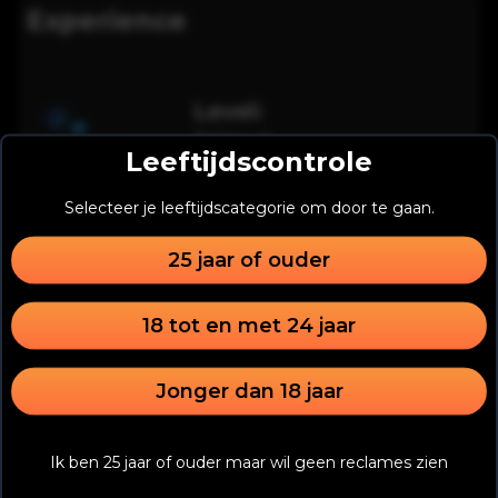
Experience
Level:
Poker vis
Leeftijdscontrole
Volgende level:
Poker debutant
Selecteer je leeftijdscategorie om door te gaan.
25 jaar of ouder
Achievements
18 tot en met 24 jaar
Begin je pokercarrière
Jonger dan 18 jaar
Je hebt een account aangemaakt
1
/
1
Ik ben 25 jaar of ouder maar wil geen reclames zien