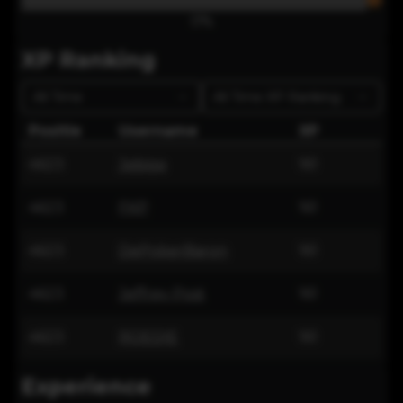
0
%
XP Ranking
All Time
All Time
XP Ranking
Positie
Username
XP
4623
Jebiga
161
4623
FKP
161
4623
DePokerBaron
161
4623
Jeffrey Post
161
4623
ROEDIE
161
Experience