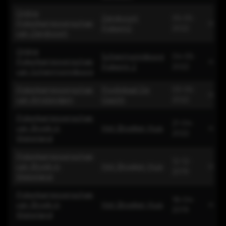
Online
Zandvoort
05-05-
Pokerkampioenschap
n.v.t.
Pokerrr2
2022
van Zandvoort
Online
Schiermonnikoog
04-05-
Pokerkampioenschap
n.v.t.
Pokerrrr 2
2022
van Schiermonnikoog
Pokerkampioenschap
Poollokaal De
03-05-
n.v.t.
van Amsterdam
Gracht
2022
Pokerkampioenschap
21-04-
van Broek in
Het Broeker Huis
n.v.t.
2022
Waterland
Pokerkampioenschap
12-12-
van Broek in
Het Broeker Huis
n.v.t.
2019
Waterland
Pokerkampioenschap
18-04-
van Broek in
Het Broeker Huis
n.v.t.
2019
Waterland