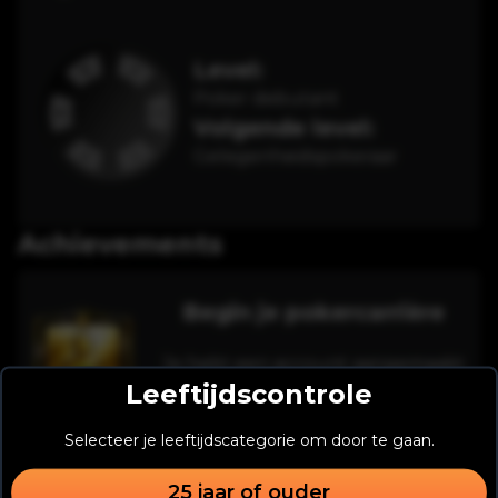
Level:
Poker debutant
Volgende level:
Gelegenheidspokeraar
Achievements
Begin je pokercarrière
Je hebt een account aangemaakt
Leeftijdscontrole
1
/
1
Selecteer je leeftijdscategorie om door te gaan.
25 jaar of ouder