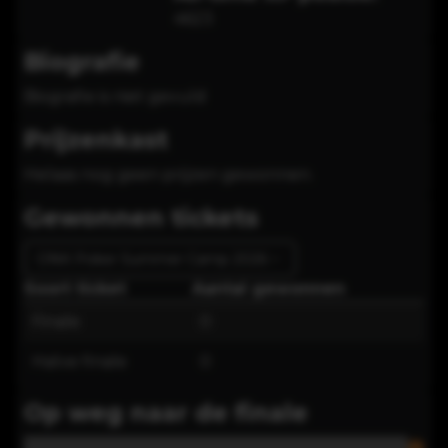
4623
Biografie
Biografie is niet gevuld
Prijzenkast
Helaas nog geen prijzen gewonnen.
Gewonnen tickets
ONK Poker Summer Camp 2026
Soort ticket
Aantal gewonnen
Finale
0
Halve finale
0
Op weg naar de finale