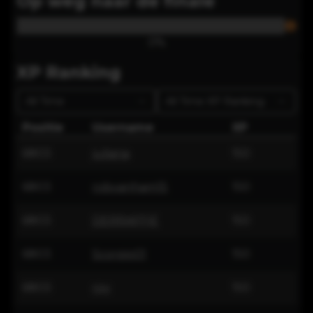
Op weg naar de finale
0
%
XP Ranking
All Time
All Time
XP Ranking
Positie
Username
XP
6803
juliana
150
6803
robvanham15
150
6803
DERRAFFIE
150
6803
Scorpio01
150
6803
roy
150