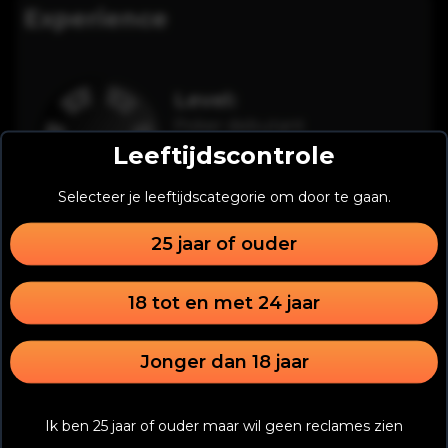
Experience
Level:
Poker debutant
Volgende level:
Leeftijdscontrole
Gelegenheidspokeraar
Selecteer je leeftijdscategorie om door te gaan.
25 jaar of ouder
Achievements
18 tot en met 24 jaar
Begin je pokercarrière
Jonger dan 18 jaar
Je hebt een account aangemaakt
1
/
1
Ik ben 25 jaar of ouder maar wil geen reclames zien