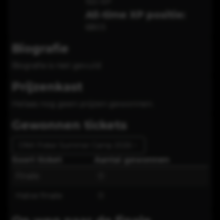
150
XP
All-time XP positie:
6803
Biografie
Biografie is niet gevuld
Prijzenkast
Helaas nog geen prijzen gewonnen.
Gewonnen tickets
ONK Poker Summer Camp 2026
Soort ticket
Aantal gewonnen
Finale
0
Halve finale
0