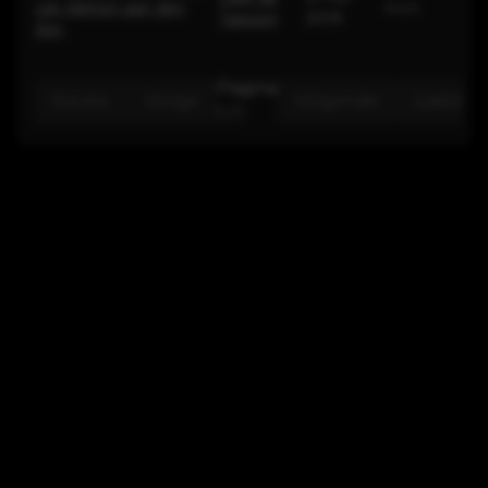
van Alphen aan den
n.v.t.
Tapperij
2019
Rijn
Pagina
Eerste
Vorige
Volgende
Laatste
1
/
1