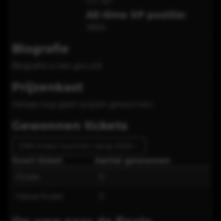
177
XP
All-time XP positie:
3856
Biografie
Biografie is niet gevuld
Prijzenkast
Helaas nog geen prijzen gewonnen.
Gewonnen tickets
ONK Poker Summer Camp 2026
Soort ticket
Aantal gewonnen
Finale
0
Halve finale
0