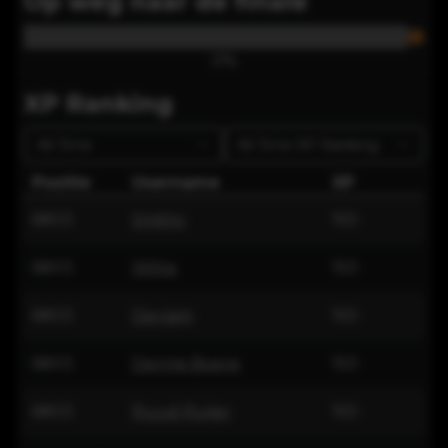
Op weg naar de finale
0
%
XP Ranking
All Time
All Time
XP Ranking
Positie
Username
XP
6803
Smitto
150
6803
Witte
150
6803
Devjam
150
6803
Dennis Boere
150
6803
Ruud Ruijer
150