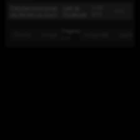
Pokerkampioenschap
Café de
11-05-
n.v.t.
van Bergen op Zoom
Ponderosa
2019
Pagina
Eerste
Vorige
Volgende
Laatste
1
/
1