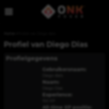
Home
>
Profiel van Diego dia's
Profiel van
Diego Dias
Profielgegevens
Gebruikersnaam:
Diego dia's
Naam:
Diego Dias
Experience:
150
XP
All-time XP positie: