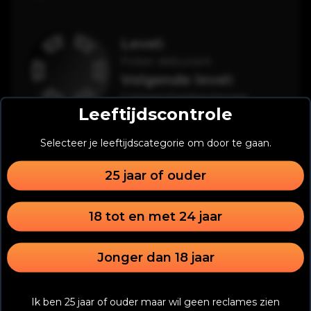
Level:
Poker debutant
Volgende level:
Gelegenheidspokeraar
Leeftijdscontrole
Selecteer je leeftijdscategorie om door te gaan.
Achievements
25 jaar of ouder
Begin je pokercarrière
18 tot en met 24 jaar
Je hebt een account aangemaakt
Jonger dan 18 jaar
1
/
1
Ik ben 25 jaar of ouder maar wil geen reclames zien