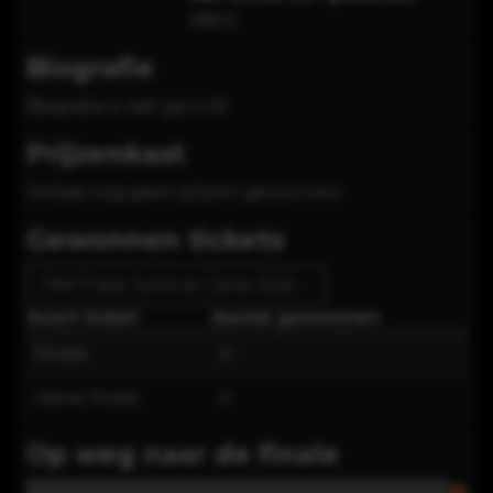
6803
Biografie
Biografie is niet gevuld
Prijzenkast
Helaas nog geen prijzen gewonnen.
Gewonnen tickets
ONK Poker Summer Camp 2026
Soort ticket
Aantal gewonnen
Finale
0
Halve finale
0
Op weg naar de finale