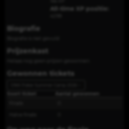
166
XP
All-time XP positie:
4298
Biografie
Biografie is niet gevuld
Prijzenkast
Helaas nog geen prijzen gewonnen.
Gewonnen tickets
ONK Poker Summer Camp 2026
Soort ticket
Aantal gewonnen
Finale
0
Halve finale
0