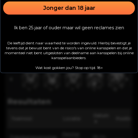
Jonger dan 18 jaar
Ik ben 25 jaar of ouder maar wil geen reclames zien
De leeftijd dient naar waarheid te worden ingevuld. Hierbij bevestigt je
tevens dat je bewust bent van de risico's van online kansspelen en dat je
momenteel niet bent uitgesloten van deelname aan kansspelen bij online
kansspelaanbieders.
Wat kost gokken jou? Stop op tijd. 18+
Resultaten
Datum
Toernooi
Locatie
Positie
▼
Fletcher
Pokerkampioenschap
28-04-