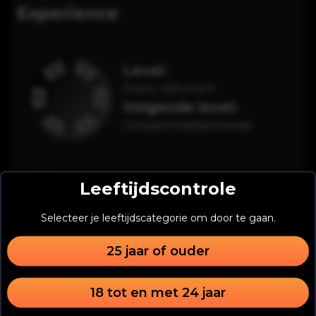
Experience
Level:
Poker debutant
Volgende level:
Gelegenheidspokeraar
Achievements
Leeftijdscontrole
Selecteer je leeftijdscategorie om door te gaan.
Begin je pokercarrière
25 jaar of ouder
Je hebt een account aangemaakt
18 tot en met 24 jaar
1
/
1