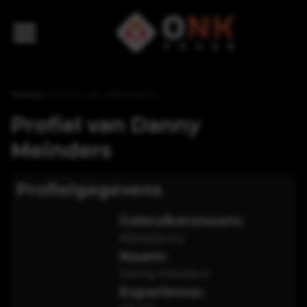
Home
>
Profiel van dikkedanny
Profiel van
Danny
Meinders
Profielgegevens
Gebruikersnaam:
dikkedanny
Naam:
Danny Meinders
Experience: