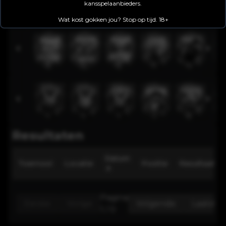
kansspelaanbieders.
Wat kost gokken jou? Stop op tijd. 18+
Resultaten
Datum
Toernooi
Locatie
Positie
Resultaat
▼
Pagina
Eerste
Vorige
Volgende
Laatste
1
/
0