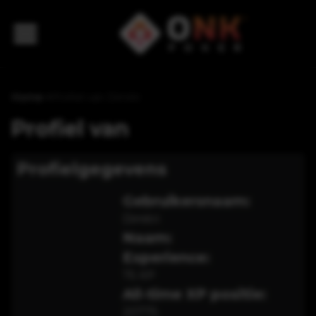
Home
>
Profiel van Dimitri
Profiel van
Profielgegevens
Gebruikersnaam:
Dimitri
Naam:
Experience:
75
XP
All-time XP positie:
20775