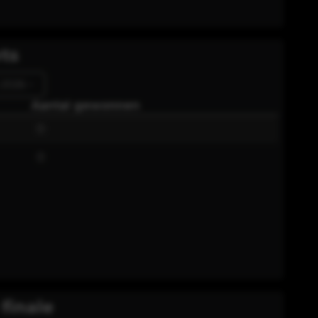
ts
2026
Aantal gewonnen
0
0
finale