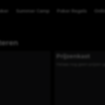
oker
Summer Camp
Poker Regels
Onli
teren
Prijzenkast
Helaas nog geen prijzen