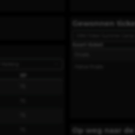
Gewonnen ticke
ONK Poker Summer Camp 
Soort ticket
Finale
 Ranking
Halve finale
XP
75
75
75
Op weg naar de 
75