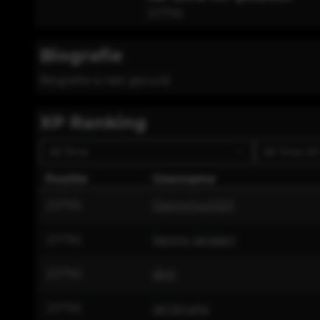
20756
Biografie
Biografie is niet gevuld
XP Ranking
All Time
All Time
XP
Positie
Username
20756
Dannytju0301
20756
kenny-janssen
20756
dint
20756
jari bruins