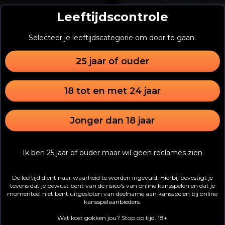
Leeftijdscontrole
75
Selecteer je leeftijdscategorie om door te gaan.
Resultaten
25 jaar of ouder
Toernooi
Locatie
18 tot en met 24 jaar
Eerste
Vorige
Jonger dan 18 jaar
Ik ben 25 jaar of ouder maar wil geen reclames zien
De leeftijd dient naar waarheid te worden ingevuld. Hierbij bevestigt je
tevens dat je bewust bent van de risico's van online kansspelen en dat je
momenteel niet bent uitgesloten van deelname aan kansspelen bij online
kansspelaanbieders.
carrière
Wat kost gokken jou? Stop op tijd. 18+