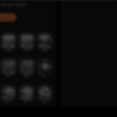
t aangemaakt