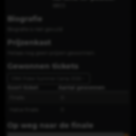
6803
Biografie
Biografie is niet gevuld
Prijzenkast
Helaas nog geen prijzen gewonnen.
Gewonnen tickets
ONK Poker Summer Camp 2026
Soort ticket
Aantal gewonnen
Finale
0
Halve finale
0
Op weg naar de finale