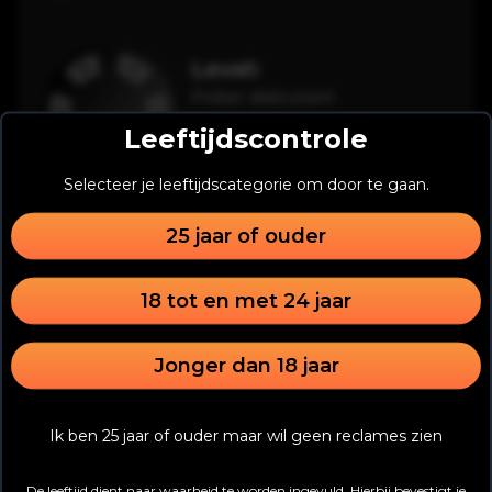
Level:
Poker debutant
Volgende level:
Leeftijdscontrole
Gelegenheidspokeraar
Selecteer je leeftijdscategorie om door te gaan.
25 jaar of ouder
Achievements
18 tot en met 24 jaar
Begin je pokercarrière
Je hebt een account aangemaakt
Jonger dan 18 jaar
1
/
1
Ik ben 25 jaar of ouder maar wil geen reclames zien
De leeftijd dient naar waarheid te worden ingevuld. Hierbij bevestigt je