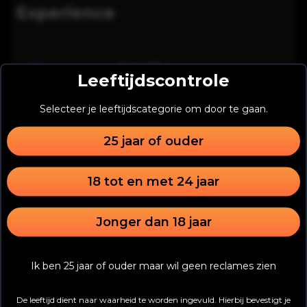
Experience
Level:
Leeftijdscontrole
Poker vis
Volgende level:
Selecteer je leeftijdscategorie om door te gaan.
Poker debutant
25 jaar of ouder
Achievements
18 tot en met 24 jaar
Begin je pokercarrière
Jonger dan 18 jaar
Je hebt een account aangemaakt
Ik ben 25 jaar of ouder maar wil geen reclames zien
1
/
1
De leeftijd dient naar waarheid te worden ingevuld. Hierbij bevestigt je