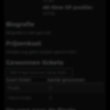
75
XP
All-time XP positie:
20756
Biografie
Biografie is niet gevuld
Prijzenkast
Helaas nog geen prijzen gewonnen.
Gewonnen tickets
ONK Poker Summer Camp 2026
Soort ticket
Aantal gewonnen
Finale
0
Halve finale
0