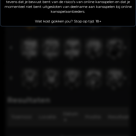
tevens dat je bewust bent van de risico's van online kansspelen en dat je
momenteel niet bent uitgesloten van deelname aan kansspelen bij online
kansspelaanbieders.
Wat kost gokken jou? Stop op tijd. 18+
Resultaten
Datum
Toernooi
Locatie
Positie
Resultaat
▼