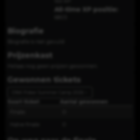
150
XP
All-time XP positie:
6803
Biografie
Biografie is niet gevuld
Prijzenkast
Helaas nog geen prijzen gewonnen.
Gewonnen tickets
ONK Poker Summer Camp 2026
Soort ticket
Aantal gewonnen
Finale
0
Halve finale
0