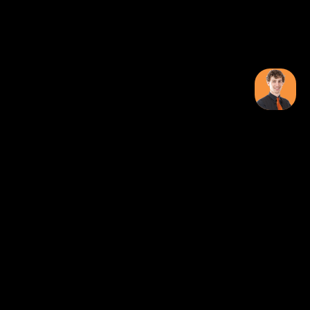
Over ONK Poker