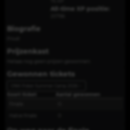
75
XP
All-time XP positie:
20766
Biografie
Privé!
Prijzenkast
Helaas nog geen prijzen gewonnen.
Gewonnen tickets
ONK Poker Summer Camp 2026
Soort ticket
Aantal gewonnen
Finale
0
Halve finale
0