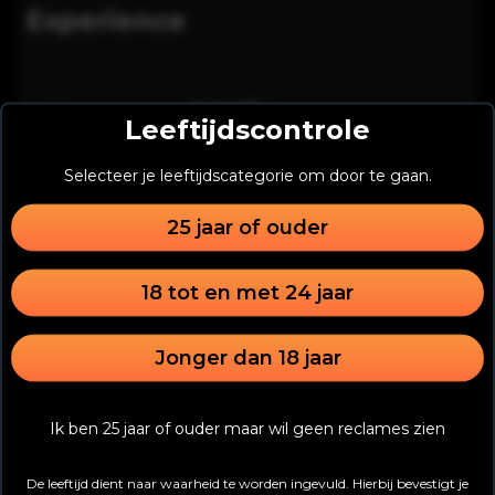
Experience
Level:
Leeftijdscontrole
Poker vis
Volgende level:
Selecteer je leeftijdscategorie om door te gaan.
Poker debutant
25 jaar of ouder
Achievements
18 tot en met 24 jaar
Begin je pokercarrière
Jonger dan 18 jaar
Je hebt een account aangemaakt
Ik ben 25 jaar of ouder maar wil geen reclames zien
1
/
1
De leeftijd dient naar waarheid te worden ingevuld. Hierbij bevestigt je