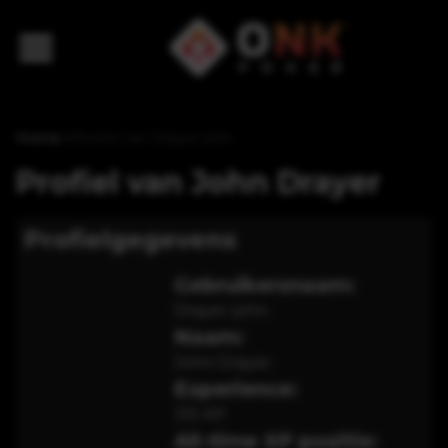
Home
>
Profiel van Drayer john
Profiel van
John Drayer
Profielgegevens
Gebruikersnaam:
Drayer john
Naam:
John Drayer
Experience:
315
XP
All-time XP positie: