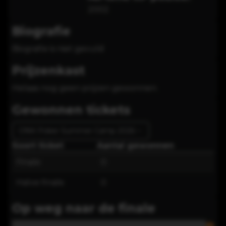
2002
Biografie
Biografie is niet gevuld
Prijzenkast
Helaas nog geen prijzen gewonnen.
Gewonnen tickets
ONK Poker Summer Camp 2026
Soort ticket
Aantal gewonnen
Finale
0
Halve finale
0
Op weg naar de finale