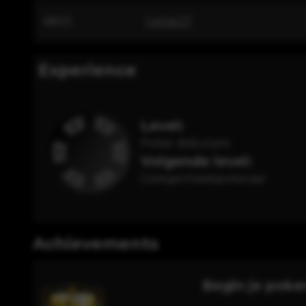
6803
Cellat27
Experience
Level:
Poker debutant
Volgende level:
Gelegenheidspokeraar
Achievements
Begin je poker