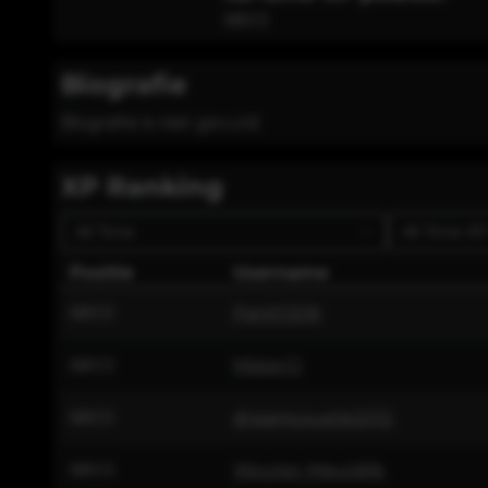
6803
Biografie
Biografie is niet gevuld
XP Ranking
All Time
All Time
XP
Positie
Username
6803
Pant0306
6803
MisterQ
6803
dreamcouple2012
6803
Wouter-Meuldijk