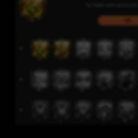
Je hebt een accoun
1
/
1