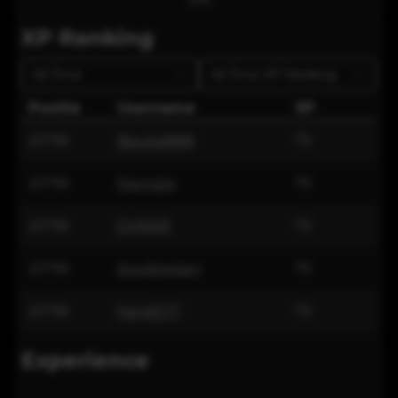
XP Ranking
All Time
All Time
XP Ranking
Positie
Username
XP
20761
Bauke888
75
20761
Sjorrs24
75
20761
DVRRR
75
20761
Anvdmolen
75
20761
henk577
75
Experience