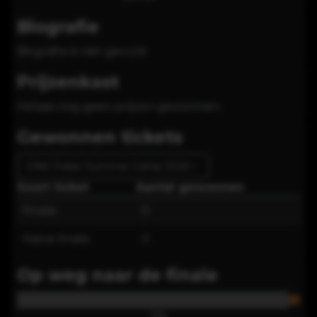
Biografie
Biografie is niet gevuld
Prijzenkast
Helaas nog geen prijzen gewonnen.
Gewonnen tickets
ONK Poker Summer Camp 2026
Soort ticket
Aantal gewonnen
Finale
0
Halve finale
0
Op weg naar de finale
0
%