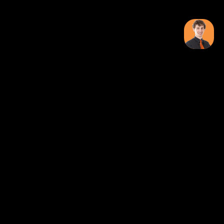
Over ONK Poker
Over Ons
Veelgestelde Vragen
In Contact Komen Met Ons?