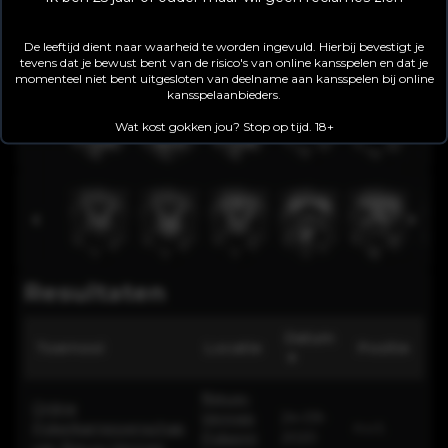
De leeftijd dient naar waarheid te worden ingevuld. Hierbij bevestigt je
tevens dat je bewust bent van de risico's van online kansspelen en dat je
momenteel niet bent uitgesloten van deelname aan kansspelen bij online
kansspelaanbieders.
Wat kost gokken jou? Stop op tijd. 18+
Resultaten
Datum
Toernooi
Locatie
Positie
R
▼
Nieuw-
Online
Vennep
24-09-
Pokerkampioenschap
n.v.t.
Pokerrrr
2020