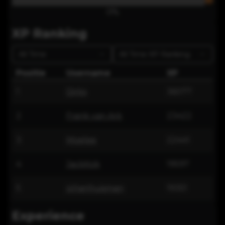
0
%
XP Ranking
All Time
All Time
XP Ranking
Positie
Username
XP
1
Dirks
36077
2
Frank van Ark
23422
3
Moelee
22441
4
JackKok
19597
5
johanhuisman
19351
Experience