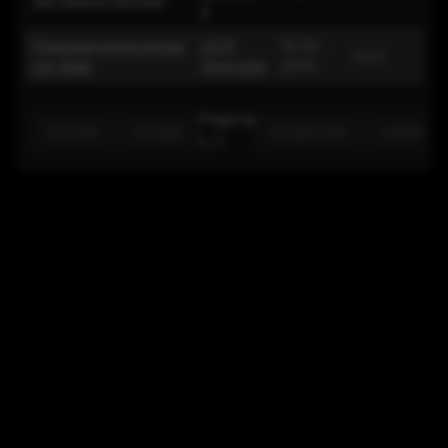
van Nieuw-Vennep
2
Pokerkampioenschap
HCR
15-02-
n.v.t.
van Balk
Teernstra
2019
Pagina
Eerste
Vorige
Volgende
Laatste
1
/
1