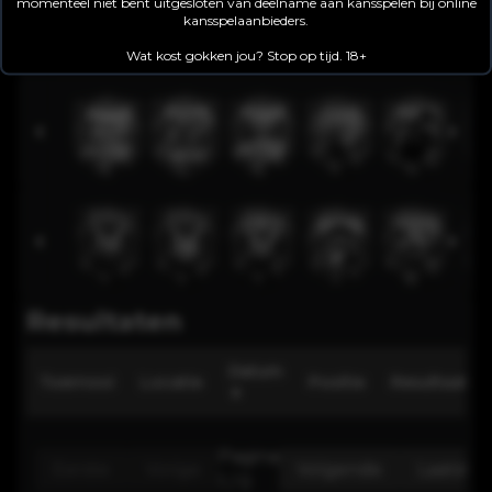
momenteel niet bent uitgesloten van deelname aan kansspelen bij online
kansspelaanbieders.
Wat kost gokken jou? Stop op tijd. 18+
Resultaten
Datum
Toernooi
Locatie
Positie
Resultaat
▼
Pagina
Eerste
Vorige
Volgende
Laatste
1
/
0