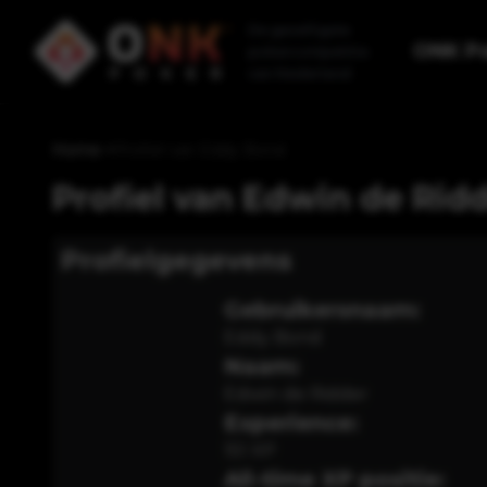
De gezelligste
ONK P
pokercompetitie
van Nederland
Home
>
Profiel van Eddy Bond
Profiel van
Edwin de Rid
Profielgegevens
Gebruikersnaam:
Eddy Bond
Naam:
Edwin de Ridder
Experience:
151
XP
All-time XP positie: