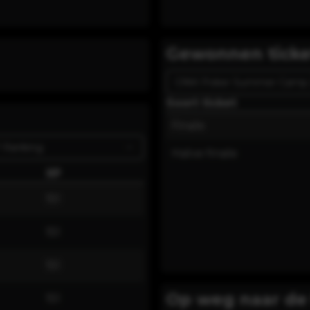
Gewonnen ticke
ONK Poker Summer Camp 
Soort ticket
Finale
 Ranking
Halve finale
XP
151
151
151
Op weg naar de 
151