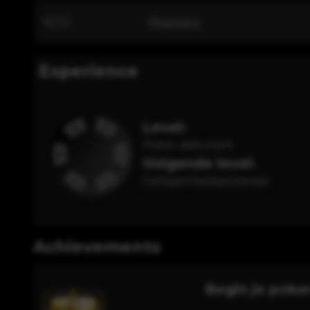
6232
Pitantero
Experience
Level:
Poker debutant
Volgende level:
Gelegenheidspokeraar
Achievements
Begin je poker