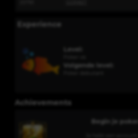
20761
GOFAST
Experience
Level:
Poker vis
Volgende level:
Poker debutant
Achievements
Begin je poker
Je hebt een accoun