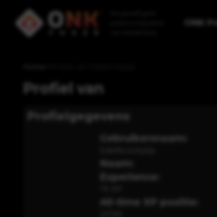
De gezelligste
ONK P
pokercompetitie
van Nederland
Home
>
Profiel van Edelbrockybp
Profiel van
Profielgegevens
Gebruikersnaam:
Edelbrockybp
Naam:
Experience:
75
XP
All-time XP positie:
20761