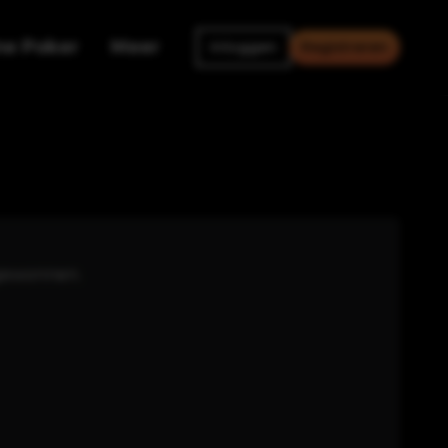
ne Poker
Meer
Inloggen
Registreren
 gewonnen.