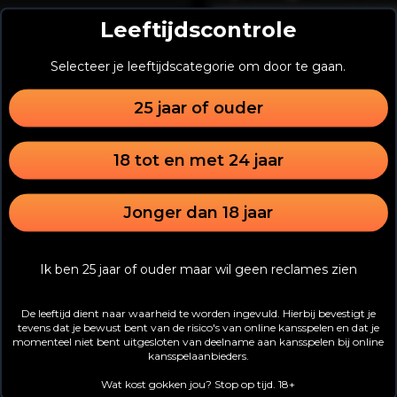
Leeftijdscontrole
150
Selecteer je leeftijdscategorie om door te gaan.
Resultaten
25 jaar of ouder
Toernooi
18 tot en met 24 jaar
Pokerkampioenschap van
Genemuiden
Jonger dan 18 jaar
Eerste
Vorige
Ik ben 25 jaar of ouder maar wil geen reclames zien
De leeftijd dient naar waarheid te worden ingevuld. Hierbij bevestigt je
tevens dat je bewust bent van de risico's van online kansspelen en dat je
momenteel niet bent uitgesloten van deelname aan kansspelen bij online
kansspelaanbieders.
carrière
Wat kost gokken jou? Stop op tijd. 18+