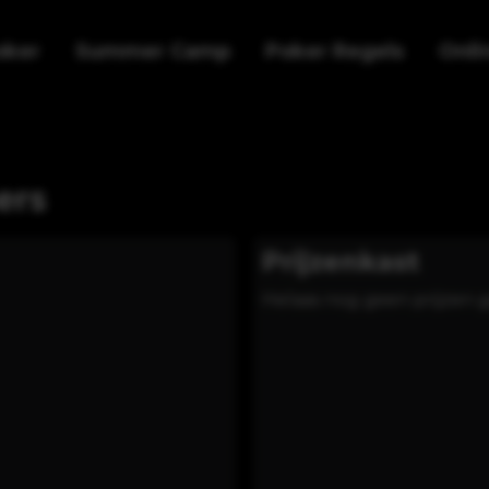
oker
Summer Camp
Poker Regels
Onli
ers
Prijzenkast
Helaas nog geen prijzen