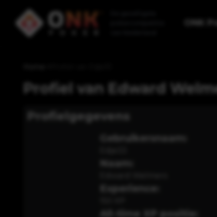
De gezelligste
ONK P
pokercompetitie
van Nederland
Home
>
Profiel van Edje33
Profiel van
Edward Welm
Profielgegevens
Gebruikersnaam:
Edje33
Naam:
Edward Welmers
Experience:
150
XP
All-time XP positie: