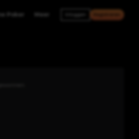
ne Poker
Meer
Inloggen
Registreren
 gewonnen.