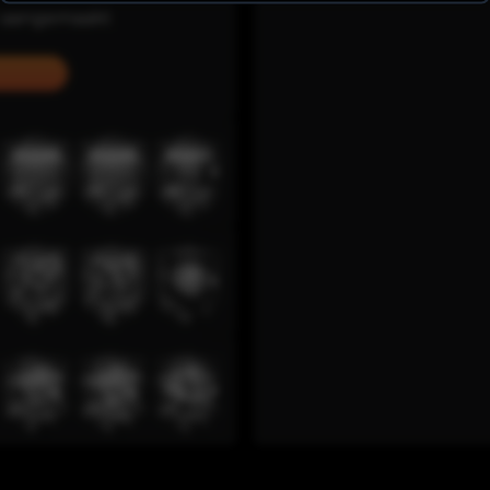
t aangemaakt