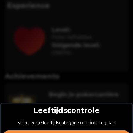
Experience
Level:
Poker liefhebber
Volgende level:
ONKPér
Achievements
Begin je pokercarrière
Je hebt een account aangemaakt
Leeftijdscontrole
Selecteer je leeftijdscategorie om door te gaan.
1
/
1