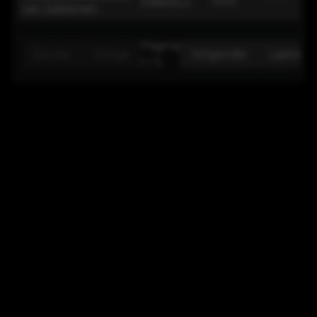
Pokerrrr 2
2026
van Tubbergen
Pagina
Eerste
Vorige
Volgende
Laatste
1
/
3