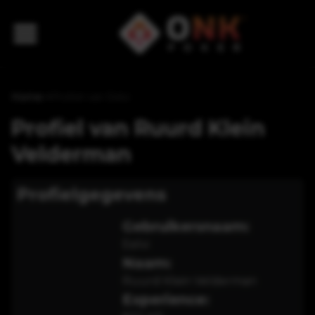
Home
>
Profiel van Eelvi
Profiel van
Ruurd Klein
Velderman
Profielgegevens
Gebruikersnaam:
Eelvi
Naam:
Ruurd Klein Velderman
Experience: