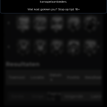
kansspelaanbieders.
Wat kost gokken jou? Stop op tijd. 18+
Resultaten
Datum
Toernooi
Locatie
Positie
Resultaat
▼
Pagina
Eerste
Vorige
Volgende
Laatste
1
/
0