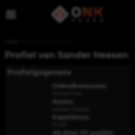
Home
>
Profiel van EmmerTime
Profiel van
Sander Heesen
Profielgegevens
Gebruikersnaam:
EmmerTime
Naam:
Sander Heesen
Experience:
75
XP
All-time XP positie: