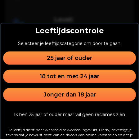
Level:
Poker vis
Leeftijdscontrole
Volgende level:
Selecteer je leeftijdscategorie om door te gaan.
Poker debutant
25 jaar of ouder
Achievements
18 tot en met 24 jaar
Begin je pokercarrière
Jonger dan 18 jaar
Je hebt een account aangemaakt
Ik ben 25 jaar of ouder maar wil geen reclames zien
1
/
1
De leeftijd dient naar waarheid te worden ingevuld. Hierbij bevestigt je
tevens dat je bewust bent van de risico's van online kansspelen en dat je