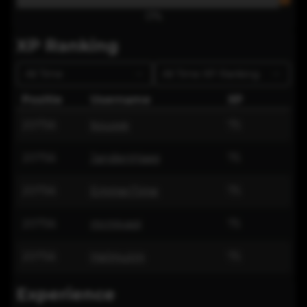
0
%
XP Ranking
All Time
All Time
XP Ranking
Positie
Username
XP
20756
kouwe
75
20756
JandenHaag
75
20756
EmmerTime
75
20756
mrmiyagi
75
20756
Helmutm
75
Experience