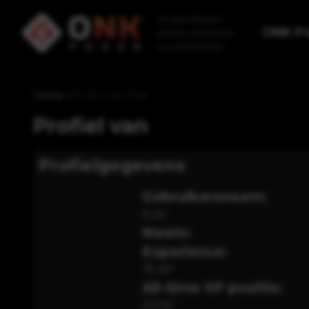
De gezelligste
ONK P
pokercompetitie
van Nederland
Home
>
Profiel van Enki
Profiel van
Profielgegevens
Gebruikersnaam:
Enki
Naam:
Experience:
75
XP
All-time XP positie:
20761