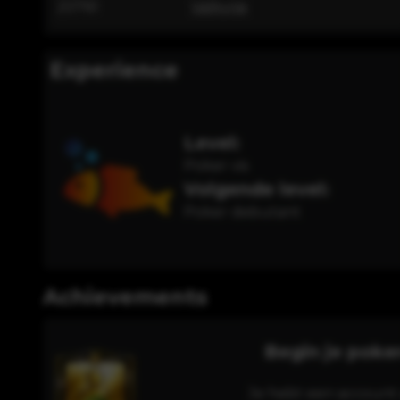
20761
Valkyrie
Experience
Level:
Poker vis
Volgende level:
Poker debutant
Achievements
Begin je poker
Je hebt een accoun