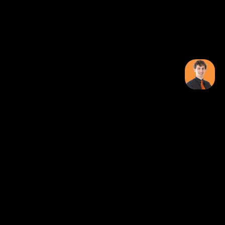
Over ONK Poker