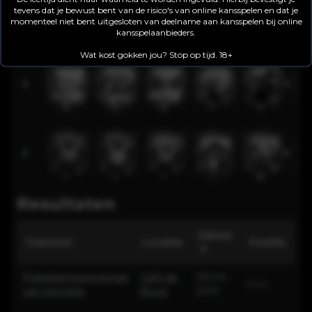
tevens dat je bewust bent van de risico's van online kansspelen en dat je
momenteel niet bent uitgesloten van deelname aan kansspelen bij online
kansspelaanbieders.
Wat kost gokken jou? Stop op tijd. 18+
Resultaten
Datum
Toernooi
Locatie
Positie
R
▼
Pokerkampioenschap
Café de
06-04-
n.v.t.
van Hengelo
Buurt
2019