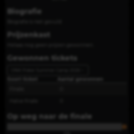
Biografie
Biografie is niet gevuld
Prijzenkast
Helaas nog geen prijzen gewonnen.
Gewonnen tickets
ONK Poker Summer Camp 2026
Soort ticket
Aantal gewonnen
Finale
0
Halve finale
0
Op weg naar de finale
0
%