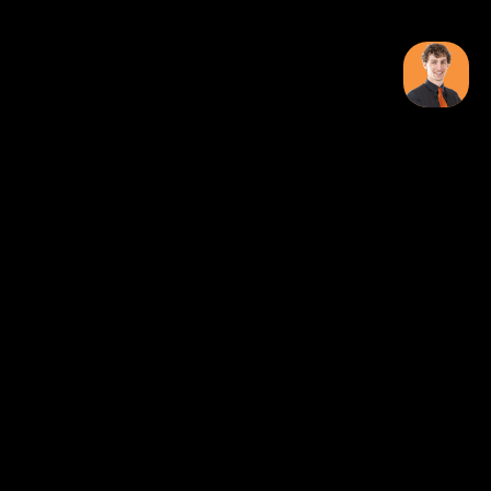
Over ONK Poker
Over Ons
Veelgestelde Vragen
In Contact Komen Met Ons?