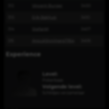
312
Vincent Burger
3430
313
Erik Bakhuis
3410
314
StefanM
3407
315
AnoukStorimans7954
3406
Experience
Level:
Pokerbaas
Volgende level:
Schildjes verzamelaar