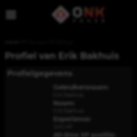
Home
>
Profiel van Erik Bakhuis
Profiel van
Erik Bakhuis
Profielgegevens
Gebruikersnaam:
Erik Bakhuis
Naam:
Erik Bakhuis
Experience:
3410
XP
All-time XP positie: