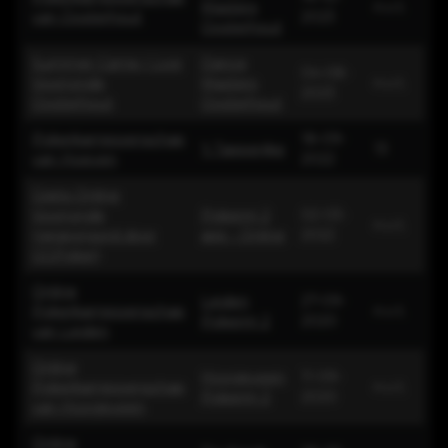
Masters
n.v.t.
van Oosterhout
2023
Oosterhout
Summer Camp | Live
Dance
04-08-
Voorronde
Masters
n.v.t.
2023
Oosterhout
Oosterhout
Pokerkampioenschap
18-09-
't Tapperijke
13
van Hoeven
2022
Gratis Online
Voorronde
Pokerrrr 2
02-03-
n.v.t.
(gesponsord door
app - Online
2022
GGPoker)
Online
Leiden
27-09-
Pokerkampioenschap
n.v.t.
Pokerrrr 2
2020
van Leiden
Online
Hoogeveen
11-09-
Pokerkampioenschap
n.v.t.
Pokerrrr 2
2020
van Hoogeveen
Online