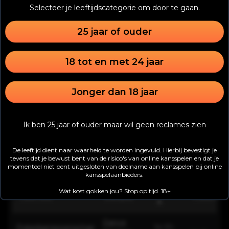
Selecteer je leeftijdscategorie om door te gaan.
25 jaar of ouder
18 tot en met 24 jaar
Jonger dan 18 jaar
Ik ben 25 jaar of ouder maar wil geen reclames zien
De leeftijd dient naar waarheid te worden ingevuld. Hierbij bevestigt je
tevens dat je bewust bent van de risico's van online kansspelen en dat je
Resultaten
momenteel niet bent uitgesloten van deelname aan kansspelen bij online
kansspelaanbieders.
Wat kost gokken jou? Stop op tijd. 18+
Datum
Toernooi
Locatie
Positie
▼
Dance
Pokerkampioenschap
14-10-