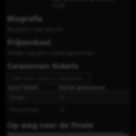
5035
Biografie
Biografie is niet gevuld
Prijzenkast
Helaas nog geen prijzen gewonnen.
Gewonnen tickets
ONK Poker Summer Camp 2026
Soort ticket
Aantal gewonnen
Finale
0
Halve finale
0
Op weg naar de finale