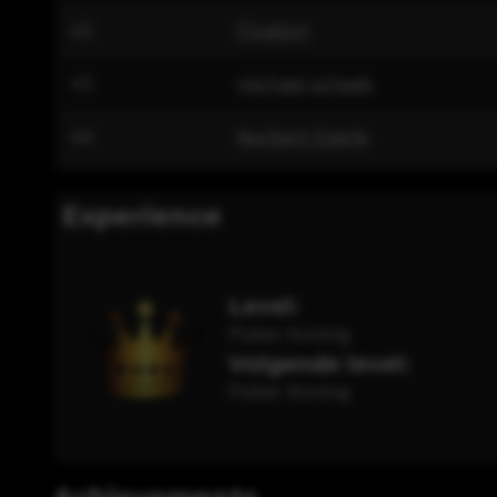
42
F1xation
43
michael schaak
44
Norbert Essink
Experience
Level:
Poker Koning
Volgende level:
Poker Koning