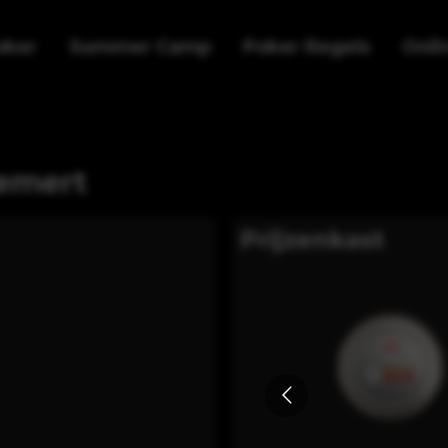
oker
Summer Camp
Poker Regels
Onli
emert
Prijzenkast