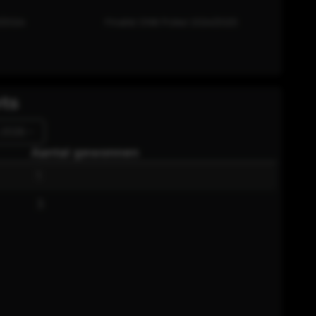
/2024
Finalist
ONK Poker 2024/2025
ts
2026
Aantal gewonnen
1
3