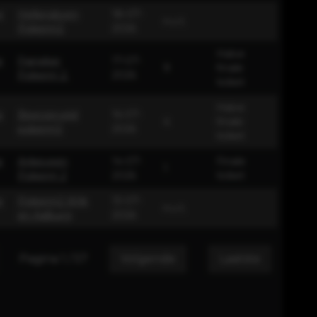
e
Hellendoorn
18-07-
n.v.t.
Pokerrrr2
2026
Halve
e
Franeker
17-07-
9
finale
Pokerrrr 2.
2026
ticket
Halve
e
Beerzerveld
16-07-
4
finale
pokerrrr2
2026
ticket
e
Ankeveen
14-07-
Finale
1
Pokerrrr 2
2026
ticket
e
Pokerrrr2 Wijk
13-07-
n.v.t.
en Aalburg
2026
Pagina
1
/
57
Volgende
Laatste