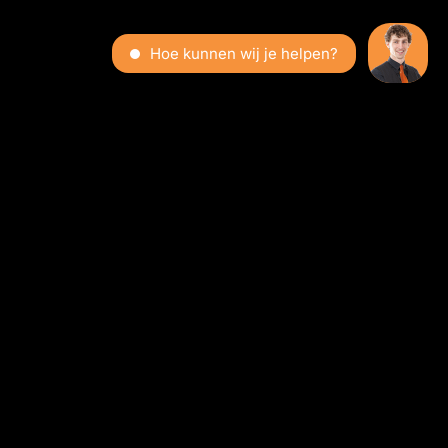
Contact
Abonneer je op onze nieuwsbrief
Aanmelden
rjarigen