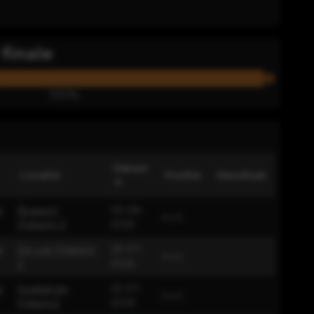
finale
100
%
Datum
Locatie
Positie
Resultaat
▼
e
Bussum
05-08-
n.v.t.
Pokerrrr 2
2026
e
De Lier Pokerrrr
29-07-
n.v.t.
2
2026
e
Koekange
22-07-
n.v.t.
Pokerrr2
2026