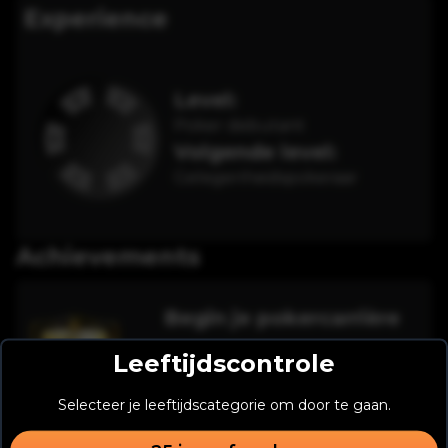
Experience
Level:
Poker debutant
Volgende level:
Gelegenheidspokeraar
Achievements
Begin je pokercarrière
Leeftijdscontrole
Je hebt een account aangemaakt
Selecteer je leeftijdscategorie om door te gaan.
1
/
1