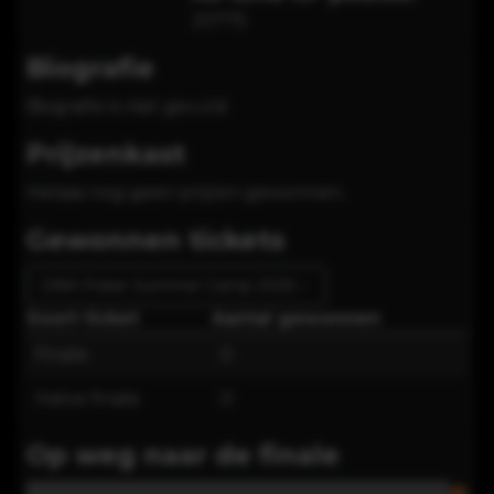
20775
Biografie
Biografie is niet gevuld
Prijzenkast
Helaas nog geen prijzen gewonnen.
Gewonnen tickets
ONK Poker Summer Camp 2026
Soort ticket
Aantal gewonnen
Finale
0
Halve finale
0
Op weg naar de finale